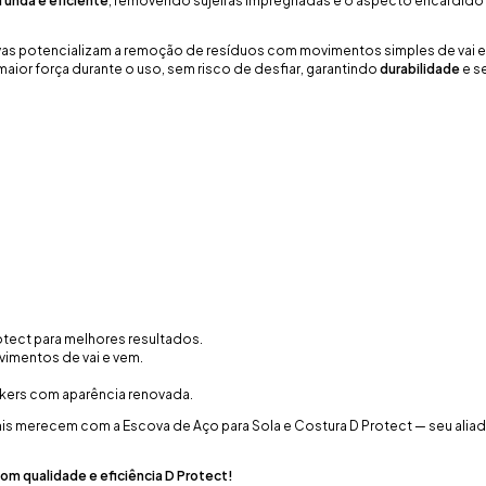
funda e eficiente
, removendo sujeiras impregnadas e o aspecto encardido
ovas potencializam a remoção de resíduos com movimentos simples de vai
maior força durante o uso, sem risco de desfiar, garantindo
durabilidade
e s
otect para melhores resultados.
vimentos de vai e vem.
akers com aparência renovada.
nis merecem com a Escova de Aço para Sola e Costura D Protect — seu aliado
com qualidade e eficiência D Protect!