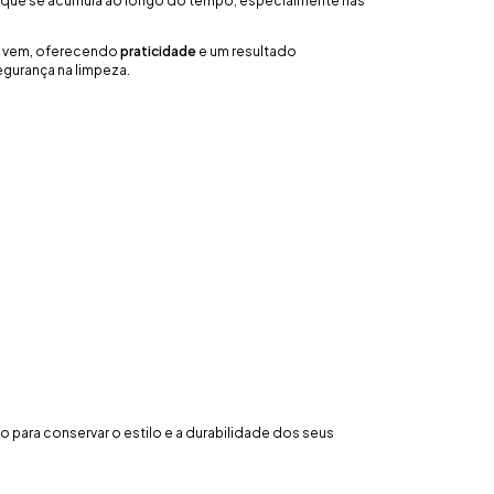
 que se acumula ao longo do tempo, especialmente nas
 e vem, oferecendo
praticidade
e um resultado
egurança na limpeza.
 para conservar o estilo e a durabilidade dos seus