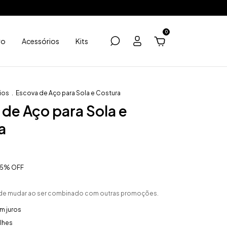
0
ro
Acessórios
Kits
ios
.
Escova de Aço para Sola e Costura
de Aço para Sola e
a
15
%
OFF
e mudar ao ser combinado com outras promoções.
m juros
lhes