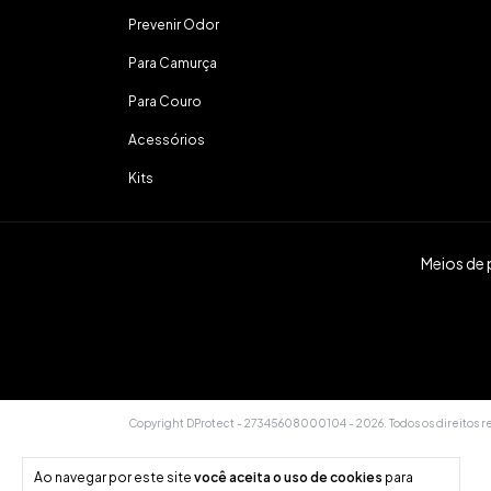
Prevenir Odor
Para Camurça
Para Couro
Acessórios
Kits
Meios de
Copyright DProtect - 27345608000104 - 2026. Todos os direitos r
Ao navegar por este site
você aceita o uso de cookies
para