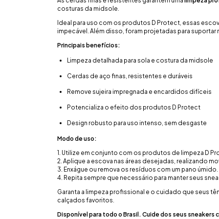
As cerdas finas e resistentes garantem uma
limpeza pro
costuras da midsole.
Ideal para uso com os produtos D Protect, essas esc
impecável. Além disso, foram projetadas para suportar 
Principais benefícios:
Limpeza detalhada para sola e costura da midsole
Cerdas de aço finas, resistentes e duráveis
Remove sujeira impregnada e encardidos difíceis
Potencializa o efeito dos produtos D Protect
Design robusto para uso intenso, sem desgaste
Modo de uso:
1. Utilize em conjunto com os produtos de limpeza D Pr
2. Aplique a escova nas áreas desejadas, realizando mo
3. Enxágue ou remova os resíduos com um pano úmido.
4. Repita sempre que necessário para manter seus sne
Garanta a limpeza profissional e o cuidado que seus tê
calçados favoritos.
Disponível para todo o Brasil. Cuide dos seus sneakers 