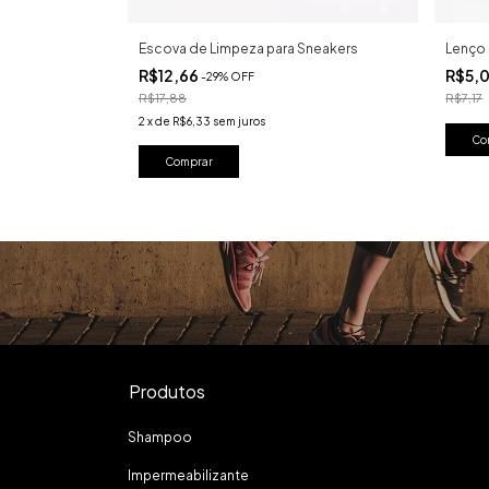
Escova de Limpeza para Sneakers
Lenço 
R$12,66
R$5,
-
29
%
OFF
R$17,88
R$7,17
2
x
de
R$6,33
sem juros
Produtos
Shampoo
Impermeabilizante