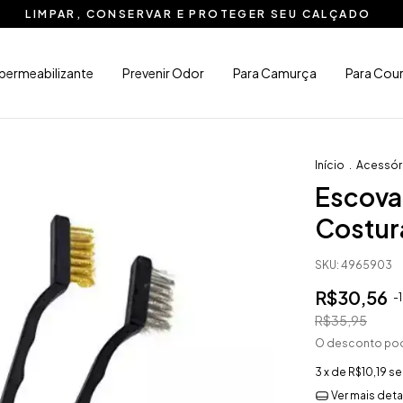
LIMPAR, CONSERVAR E PROTEGER SEU CALÇADO
permeabilizante
Prevenir Odor
Para Camurça
Para Cou
Início
.
Acessór
Escova 
Costur
SKU:
4965903
R$30,56
-
R$35,95
O desconto pod
3
x de
R$10,19
se
Ver mais deta