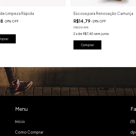
de Limpeza Rápida
Escova para Renovação Camurça
08
R$14,79
-
29
%
OFF
-
29
%
OFF
R$20,88
2
x
de
R$7,40
sem juros
Menu
Fa
Início
(1
Como Comprar
dp