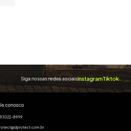
Instagram
Tiktok
Siga nossas redes sociais
le conosco
1) 93022-8999
rotect@dprotect.com.br