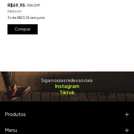
R$69,95
-
15
%
OFF
R$82,29
3
x
de
R$23,32
sem juros
Siga nossas redes sociais
Instagram
Tiktok
Produtos
Menu