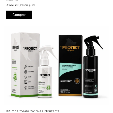
3
x
de
R$8,21
sem juros
Kit Impermeabilizante e Odorizante