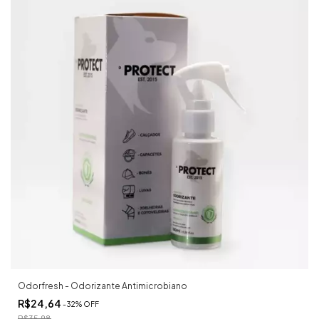
Odorfresh - Odorizante Antimicrobiano
R$24,64
-
32
%
OFF
R$35,98