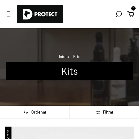
0
Início
.
Kits
Kits
Ordenar
Filtrar
Frete grátis