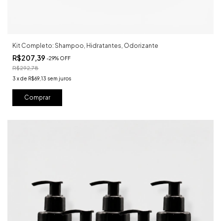
Kit Completo: Shampoo, Hidratantes, Odorizante
R$207,39
-
29
%
OFF
R$292,78
3
x
de
R$69,13
sem juros