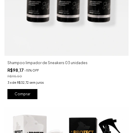
Shampoo limpador de Sneakers 03 unidades
R$98,17
-
15
%
OFF
R$115,50
3
x
de
R$32,72
sem juros