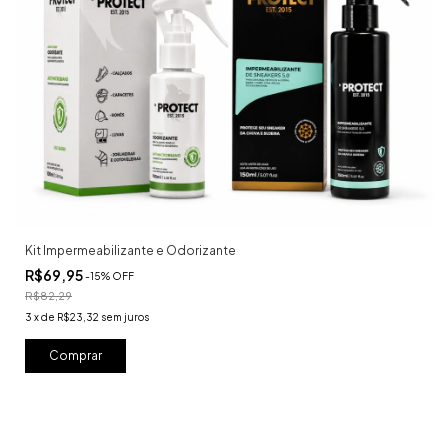
Kit Impermeabilizante e Odorizante
R$69,95
-
15
%
OFF
R$82,29
3
x
de
R$23,32
sem juros