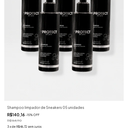
Shampoo limpador de Sneakers 05 unidades
R$140,16
-
15
%
OFF
R$164,90
3
x
de
R$46,72
sem juros