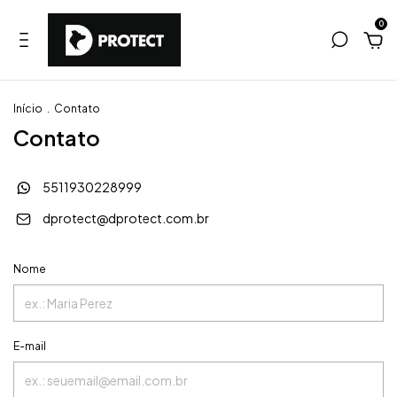
0
Início
.
Contato
Contato
5511930228999
dprotect@dprotect.com.br
Nome
E-mail